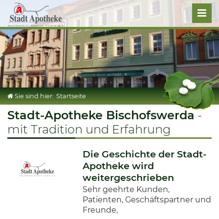
AKTUELLES
ÜBER UNS
Tradition
LEISTUNGEN
Sie sind hier:
Startseite
Stadt-Apotheke Bischofswerda
-
Impressionen
Kundenkarte
SHOP
mit Tradition und Erfahrung
Vorbestellen
Die Geschichte der Stadt-
Apotheke wird
weitergeschrieben
Sehr geehrte Kunden,
Patienten, Geschäftspartner und
Freunde,